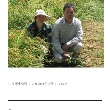
投
投
カ
由良守生管理
2013年9月13日
ブログ
稿
稿
テ
者
日:
ゴ
リ
ー
投