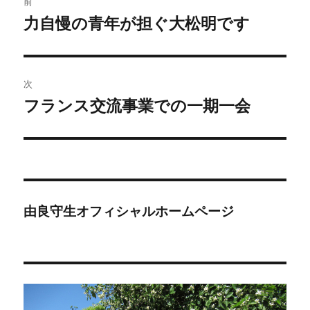
前
稿
力自慢の青年が担ぐ大松明です
前
の
ナ
投
ビ
稿:
次
ゲ
フランス交流事業での一期一会
次
の
ー
投
シ
稿:
ョ
由良守生オフィシャルホームページ
ン