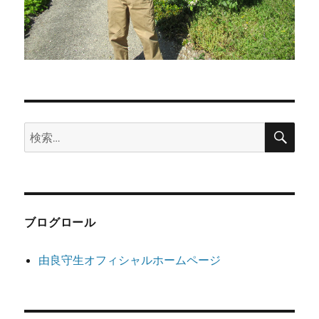
検
検
索
索:
ブログロール
由良守生オフィシャルホームページ