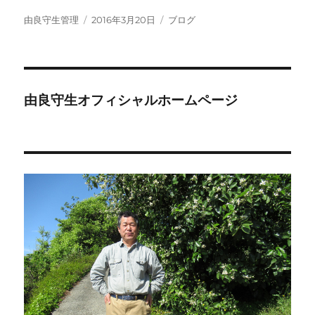
投
投
カ
由良守生管理
2016年3月20日
ブログ
稿
稿
テ
者
日:
ゴ
リ
ー
由良守生オフィシャルホームページ