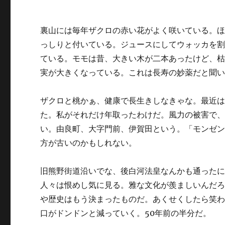
裏山には毎年ザクロの赤い花がよく咲いている。
っしりと付いている。ジュースにしてウォッカを
ている。モモは昔、大きい木が二本あったけど、
実が大きくなっている。これは長寿の妙薬だと聞
ザクロと桃かぁ、健康で長生きしなきゃな。最近
た。私がそれだけ年取ったわけだ。風力の被害で
い。由良町、大字門前、伊賀田という。「モンゼ
方が古いのかもしれない。
旧熊野街道沿いでな、後白河法皇なんかも通った
人々は恨めし気に見る。雅な文化が羨ましいんだ
や歴史はもう決まったものだ。あくせくしたら笑
口がドンドンと減っていく。50年前の半分だ。