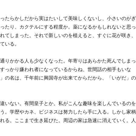
ほったらかしだから実はたいして美味しくないし、小さいのが
割ったり、カクテルにする程度か。薬になるかもしれないと思
枯れてしまった。それで新しいのを植えると、すぐに花が咲き
いている。
は通りかかる人も少なくなった。年寄りはあらかた死んでしま
、すっかり嫌われ者になっているからね、世間話の相手もいな
ン」の名は、千年前に興国寺が出来てからだから、「いがだ」
に違いない。有間皇子とか。私がこんな趣味を楽しんでいるの
ろう。学歴やカネ、ビジネスは努力したら手に入る。しかし家
われる。ここまで生き延びた。周辺の家は急速に消えていく。