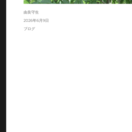
投
由良守生
稿
投
2026年6月9日
者
稿
カ
ブログ
日:
テ
ゴ
リ
ー