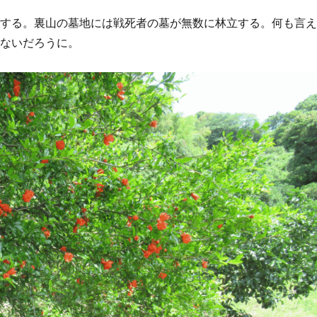
易する。裏山の墓地には戦死者の墓が無数に林立する。何も言
はないだろうに。