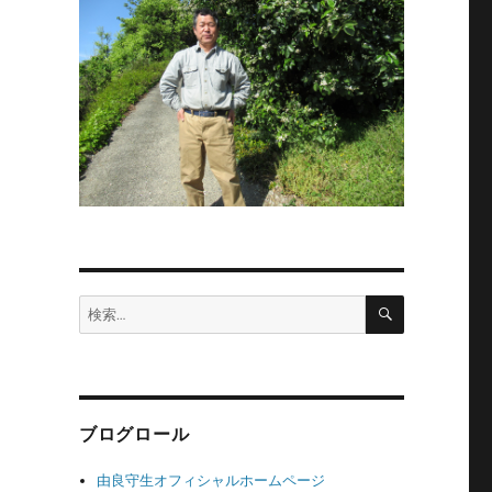
ぎ
っ
、
っ
の
検
検
索
索:
を
柄
ブログロール
人
由良守生オフィシャルホームページ