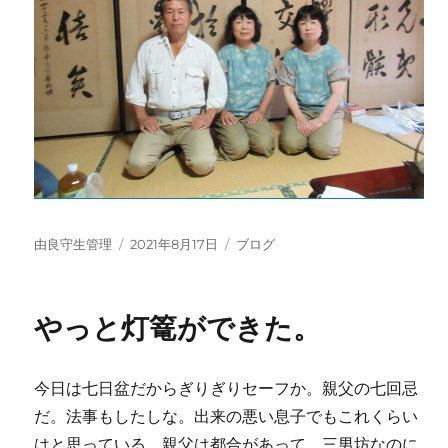
投
投
カ
由良守生管理
2021年8月17日
ブログ
稿
稿
テ
者
日:
ゴ
リ
やっと灯篭ができた。
ー
今日は七日盆だからぎりぎりセーフか。親父の七回忌
だ。法事もしたしな。出来の悪い息子でもこれくらい
はと思っている。親父は都合があって、三男坊なのに