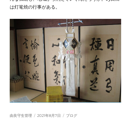
は灯篭焼の行事がある。
投
投
カ
由良守生管理
2021年8月7日
ブログ
稿
稿
テ
者
日:
ゴ