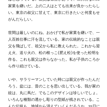
家業を継いだ。上の二人はとても出来が良かったらし
い。東京の叔父に甘えて、東京に行きたいと何度もせ
がんだらしい。
世間は厳しいのにね。おかげで私が家業を継いで、一
人百姓仕事に汗を流している。家の伝統的なことは親
父を飛ばして、祖父から私に教えられた。これから迎
え火、送り火の、松の根っこ(肥え松)を使った松明を
作る。これも親父は作らなかった。私が子供のころか
ら作り続けている。
いや、サラリーマンしていた時には親父が作ったんだ
ろう。盆には、昔のことを思い出している。我が家の
紋は、丸に蔦だ。でもこのデザインは珍しいでしょ。
いろんな種類の透かし彫りの型紙が残されている。こ
んな伝統も、地域から消えていくんだろうか。15日に