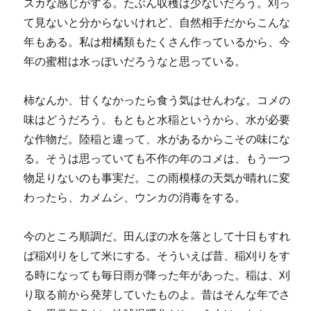
スカな感じがする。たぶん収穫は少ないだろう。刈っ
て見ないと分からないけれど、自然相手だからこんな
年もある。私は柑橘類もたくさん作っているから、今
年の蜜柑は水っぽいだろうなと思っている。
柿なんか、甘くなかったら食う気はせんわな。コメの
味はどうだろう。もともと水稲というから、水が必要
な作物だ。陸稲と違って、水があるからこその味にな
る。そうは思っていても不作の年のコメは、もう一つ
物足りないのも事実だ。この雨模様の天気が晴れに変
わったら、カメムシ、ウンカの消毒をする。
今のところ順調だ。田んぼの水を落として十日もすれ
ば稲刈りをして米にする。そういえば昔、稲刈りをす
る時になっても毎日雨が降った年があった。稲は、刈
り取る前から発芽していたものよ。昔はそんな年でさ