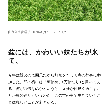
投
投
カ
由良守生管理
2021年8月19日
ブログ
稿
稿
テ
者
日:
ゴ
リ
盆には、かわいい妹たちが来
ー
て、
今年は親父の七回忌だから灯篭を作って寺の行事に参
加した。私の横には「萬倍矣」(万倍なり)と書いてあ
る。何が万倍なのかというと、兄妹が仲良く過ごすこ
とが眞の道だというのだ。この世の中で生きていくこ
とは厳しいことが多々ある。