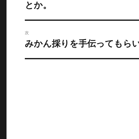
の
ナ
とか。
投
ビ
稿:
ゲ
次
ー
みかん採りを手伝ってもら
次
の
シ
投
ョ
稿:
ン