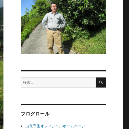
検
検
索
索:
ブログロール
由良守生オフィシャルホームページ