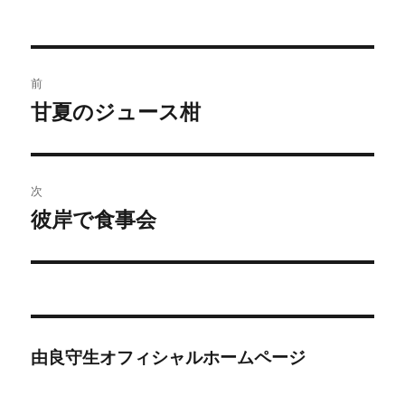
稿
稿
テ
者
日:
ゴ
リ
ー
投
前
稿
甘夏のジュース柑
前
の
ナ
投
ビ
稿:
次
ゲ
彼岸で食事会
次
の
ー
投
シ
稿:
ョ
由良守生オフィシャルホームページ
ン