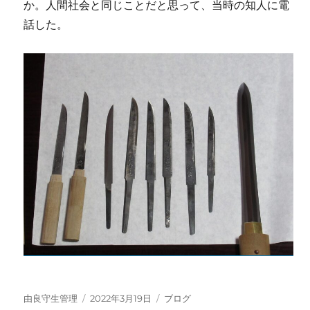
か。人間社会と同じことだと思って、当時の知人に電
話した。
投
投
カ
由良守生管理
2022年3月19日
ブログ