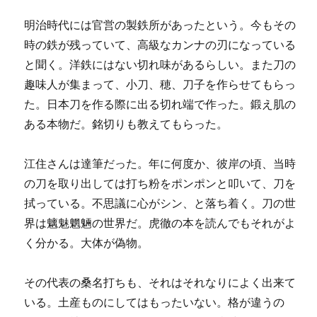
明治時代には官営の製鉄所があったという。今もその
時の鉄が残っていて、高級なカンナの刃になっている
と聞く。洋鉄にはない切れ味があるらしい。また刀の
趣味人が集まって、小刀、穂、刀子を作らせてもらっ
た。日本刀を作る際に出る切れ端で作った。鍛え肌の
ある本物だ。銘切りも教えてもらった。
江住さんは達筆だった。年に何度か、彼岸の頃、当時
の刀を取り出しては打ち粉をポンポンと叩いて、刀を
拭っている。不思議に心がシン、と落ち着く。刀の世
界は魑魅魍魎の世界だ。虎徹の本を読んでもそれがよ
く分かる。大体が偽物。
その代表の桑名打ちも、それはそれなりによく出来て
いる。土産ものにしてはもったいない。格が違うの