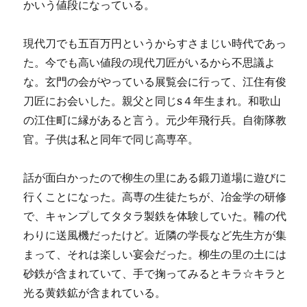
かいう値段になっている。
現代刀でも五百万円というからすさまじい時代であっ
た。今でも高い値段の現代刀匠がいるから不思議よ
な。玄門の会がやっている展覧会に行って、江住有俊
刀匠にお会いした。親父と同じs４年生まれ。和歌山
の江住町に縁があると言う。元少年飛行兵。自衛隊教
官。子供は私と同年で同じ高専卒。
話が面白かったので柳生の里にある鍛刀道場に遊びに
行くことになった。高専の生徒たちが、冶金学の研修
で、キャンプしてタタラ製鉄を体験していた。鞴の代
わりに送風機だったけど。近隣の学長など先生方が集
まって、それは楽しい宴会だった。柳生の里の土には
砂鉄が含まれていて、手で掬ってみるとキラ☆キラと
光る黄鉄鉱が含まれている。