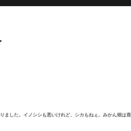
グ
なりました。イノシシも悪いけれど、シカもねぇ。みかん畑は