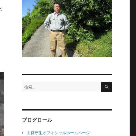
と
あ
検
検
索
索:
ブログロール
由良守生オフィシャルホームページ