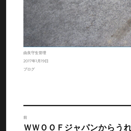
投
由良守生管理
稿
投
2017年1月19日
者
稿
カ
ブログ
日:
テ
ゴ
リ
ー
投
前
稿
ＷＷＯＯＦジャパンからう
前