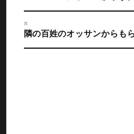
の
ナ
投
ビ
稿:
次
ゲ
隣の百姓のオッサンからも
次
の
ー
投
シ
稿:
ョ
ン