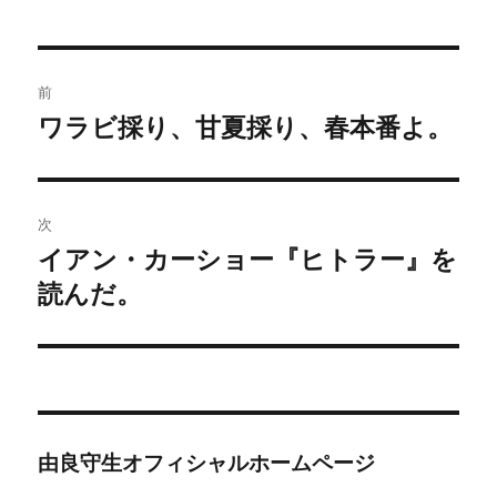
者
日:
ゴ
リ
ー
投
前
稿
ワラビ採り、甘夏採り、春本番よ。
前
の
ナ
投
ビ
稿:
次
ゲ
イアン・カーショー『ヒトラー』を
次
の
読んだ。
ー
投
シ
稿:
ョ
ン
由良守生オフィシャルホームページ