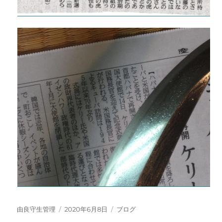
投
投
カ
由良守生管理
2020年6月8日
ブログ
稿
稿
テ