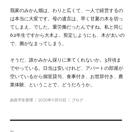
我家のみかん畑は、わりと広くて、一人で経営するの
は本当に大変です。母の遺言は、早く甘夏の木を切っ
てしまえ、でした。重労働だったんですね。私と同じ
62年生ですから大木よ。剪定しようにも、木が太いの
で、腕がなまってしまう。
そうだ、誰かみかん採りに来てくれないか。3月頃ま
でやっている。日当は安いけれど、アパートの部屋が
空いているから個室貸与、食事付き、お世辞付き、農
業体験、ということで、どうだろうか。
投
投
カ
由良守生管理
2020年11月10日
ブログ
稿
稿
テ
者
日:
ゴ
リ
ー
投