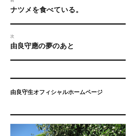
前
稿
ナツメを食べている。
前
の
ナ
投
ビ
稿:
次
ゲ
由良守應の夢のあと
次
の
ー
投
シ
稿:
ョ
由良守生オフィシャルホームページ
ン