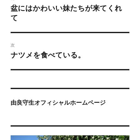
稿
盆にはかわいい妹たちが来てくれ
前
の
て
ナ
投
ビ
稿:
ゲ
次
ナツメを食べている。
次
ー
の
シ
投
稿:
ョ
ン
由良守生オフィシャルホームページ