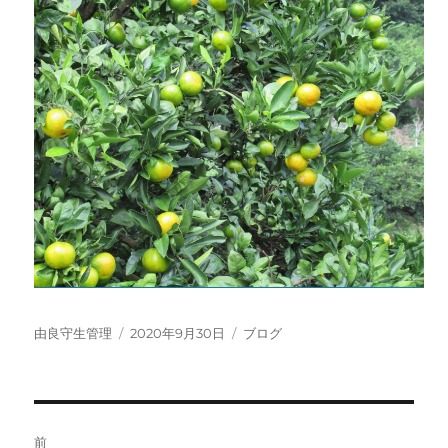
投
投
カ
由良守生管理
2020年9月30日
ブログ
稿
稿
テ
者
日:
ゴ
リ
ー
投
前